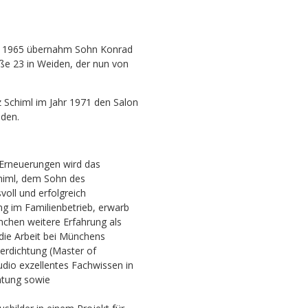
e 1965 übernahm Sohn Konrad
raße 23 in Weiden, der nun von
z Schiml im Jahr 1971 den Salon
iden.
 Erneuerungen wird das
chiml, dem Sohn des
oll und erfolgreich
ung im Familienbetrieb, erwarb
nchen weitere Erfahrung als
 die Arbeit bei Münchens
erdichtung (Master of
udio exzellentes Fachwissen in
htung sowie