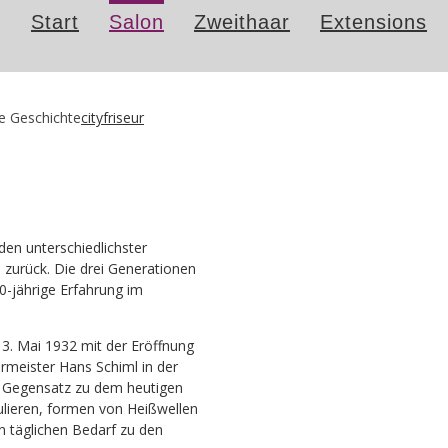
Start
Salon
Zweithaar
Extensions
ge Geschichte
cityfriseur
den unterschiedlichster
on zurück. Die drei Generationen
80-jährige Erfahrung im
 3. Mai 1932 mit der Eröffnung
urmeister Hans Schiml in der
m Gegensatz zu dem heutigen
lieren, formen von Heißwellen
n täglichen Bedarf zu den