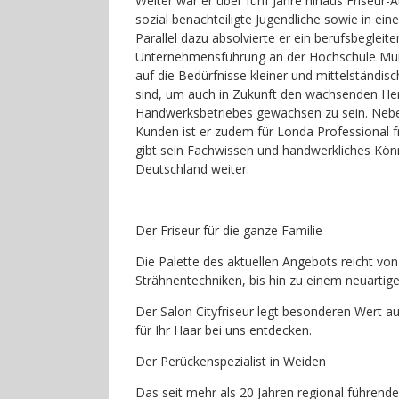
Weiter war er über fünf Jahre hinaus Friseur-A
sozial benachteiligte Jugendliche sowie in ein
Parallel dazu absolvierte er ein berufsbegle
Unternehmensführung an der Hochschule Münc
auf die Bedürfnisse kleiner und mittelständi
sind, um auch in Zukunft den wachsenden He
Handwerksbetriebes gewachsen zu sein. Nebe
Kunden ist er zudem für Londa Professional fre
gibt sein Fachwissen und handwerkliches Kön
Deutschland weiter.
Der Friseur für die ganze Familie
Die Palette des aktuellen Angebots reicht v
Strähnentechniken, bis hin zu einem neuartig
Der Salon Cityfriseur legt besonderen Wert au
für Ihr Haar bei uns entdecken.
Der Perückenspezialist in Weiden
Das seit mehr als 20 Jahren regional führend