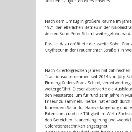
üblichen Tätigkeiten eines Friseurs.
Nach dem Umzug in größere Räume im Jahr
1971 den elterlichen Betrieb in der Nikolaist
dessen Sohn Peter Schiml weitergeführt wird.
Parallel dazu eröffnete der zweite Sohn, Fran
Cityfriseur in der Frauenrichter Straße 1 in We
Nach 43 erfolgreichen Jahren mit zahlreichen
Traditionsunternehmen seit 2014 von Jörg S
Firmengründers Franz Schiml, verantwortungsv
weitergeführt. Dieser absolvierte die Ausbild
den Meistertitel um für rund zehn Jahre in Mü
Friseur zu sammeln. Hierbei hat er sich durch
führendem Salon für Haarverlängerung und -v
Extensions) und die Tätigkeit im Wella Fachst
den Bereichen Haarverlängerung und –verdic
Colorationstechniken angeeignet.