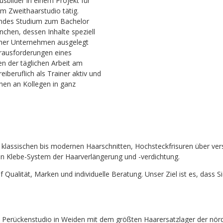
usbilder in einem Projekt für
em Zweithaarstudio tätig.
itendes Studium zum Bachelor
hen, dessen Inhalte speziell
scher Unternehmen ausgelegt
rausforderungen eines
n der täglichen Arbeit am
iberuflich als Trainer aktiv und
nen an Kollegen in ganz
on klassischen bis modernen Haarschnitten, Hochsteckfrisuren über v
en Klebe-System der Haarverlängerung und -verdichtung.
f Qualität, Marken und individuelle Beratung. Unser Ziel ist es, dass 
e Perückenstudio in Weiden mit dem größten Haarersatzlager der nörd